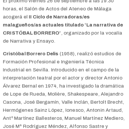
El próximo viernes 26 de septiembre a las 19:30
horas, el Salón de Actos del Ateneo de Málaga
acogerá el
II Ciclo de Narradoras/es
malagueños/as actuales titulado ‘La narrativa de
CRISTÓBAL BORRERO’
, organizado por la vocalía
de Narrativa y Ensayo.
Cristóbal Borrero Delis
(1958), realizó estudios de
Formación Profesional e Ingeniería Técnica
Industrial en Sevilla. Introducido en el campo de la
interpretación teatral por el actor y director Antonio
Álvarez Bernal en 1974, ha investigado la dramática
de Lope de Rueda, Molière, Shakespeare, Alejandro
Casona, José Bergamín, Valle Inclán, Bertolt Brecht,
Hermógenes Sainz López, Ionesco, Antonin Artaud,
Antº Martínez Ballesteros, Manuel Martínez Mediero,
José Mª Rodríguez Méndez, Alfonso Sastre y