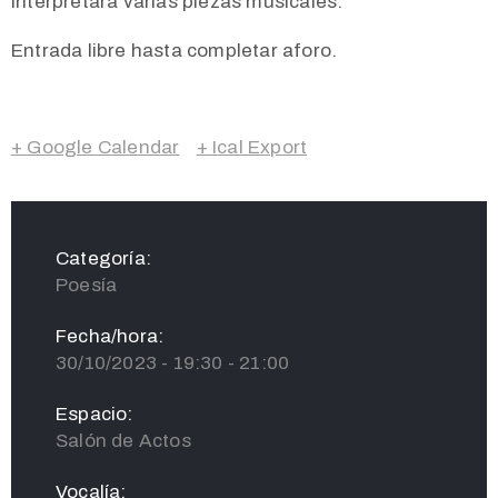
interpretará varias piezas musicales.
Entrada libre hasta completar aforo.
+ Google Calendar
+ Ical Export
Categoría:
Poesía
Fecha/hora:
30/10/2023 - 19:30 - 21:00
Espacio:
Salón de Actos
Vocalía: