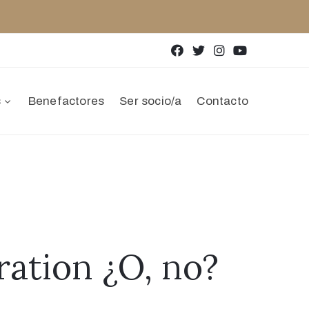
s
Benefactores
Ser socio/a
Contacto
bration ¿O, no?