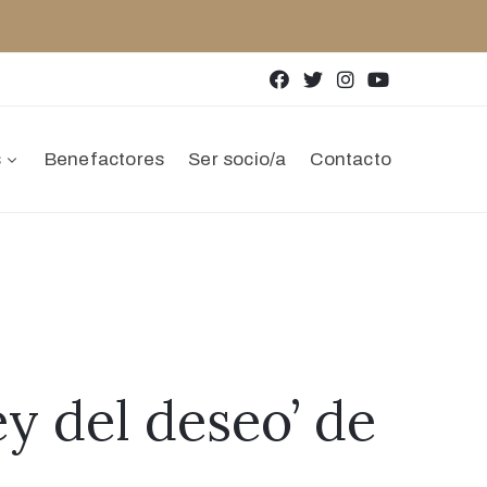
s
Benefactores
Ser socio/a
Contacto
ey del deseo’ de