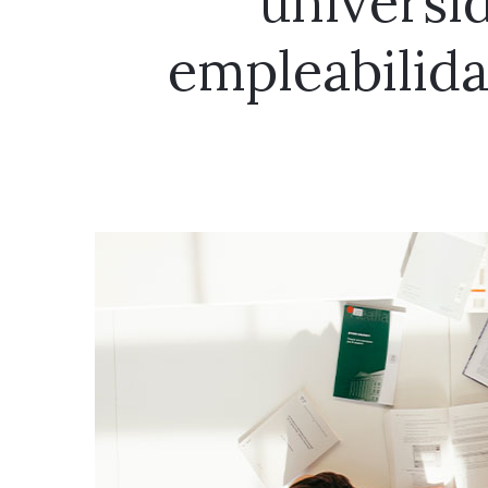
universi
empleabilid