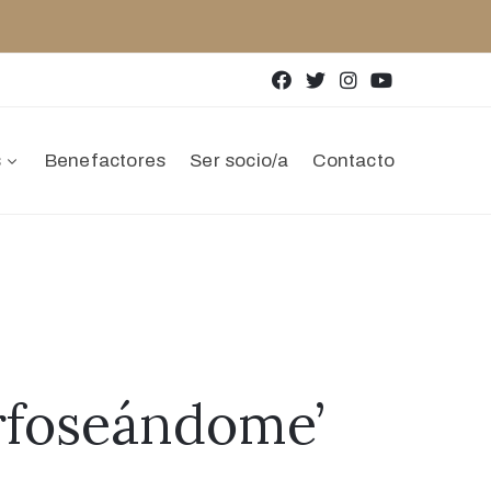
s
Benefactores
Ser socio/a
Contacto
rfoseándome’