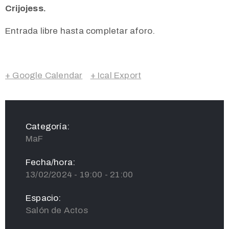
Crijojess.
Entrada libre hasta completar aforo.
+ Google Calendar
+ Ical Export
Categoría:
MaF
Fecha/hora:
13/02/2024 - 19:00 - 21:00
Espacio:
Salón de Actos