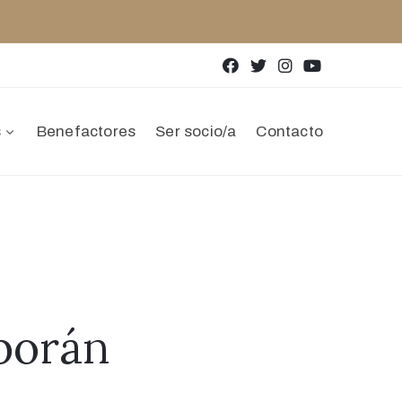
s
Benefactores
Ser socio/a
Contacto
borán