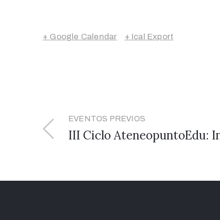
+ Google Calendar
+ Ical Export
EVENTOS PREVIOS
III Ciclo AteneopuntoEdu: 