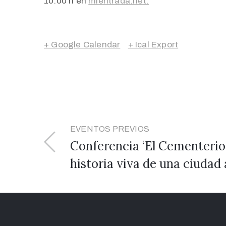
10.00 h en
mientrada.net.
+ Google Calendar
+ Ical Export
EVENTOS PREVIOS
Conferencia ‘El Cementerio
historia viva de una ciudad