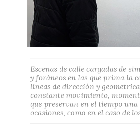
Escenas de calle cargadas de s
y foráneos en las que prima la 
lineas de dirección y geometrica
constante movimiento, momento
que preservan en el tiempo una
ocasiones, como en el caso de lo