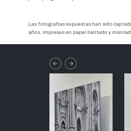
Las fotografías expuestas han sido captadas
años, impresas en papel baritado y monta