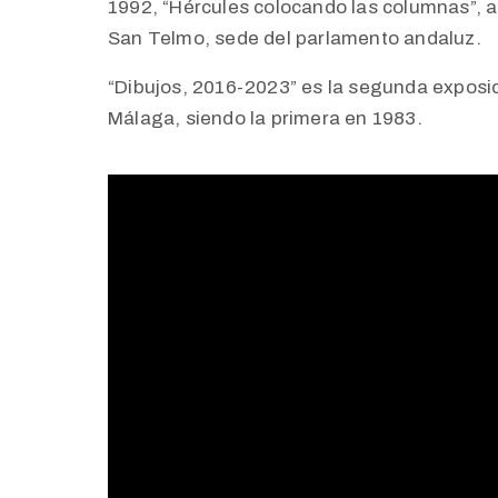
1992, “Hércules colocando las columnas”, ac
San Telmo, sede del parlamento andaluz.
“Dibujos, 2016-2023” es la segunda exposic
Málaga, siendo la primera en 1983.