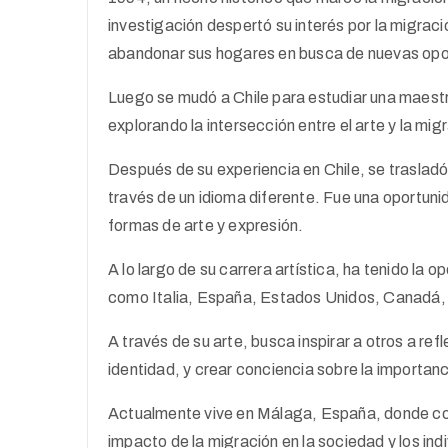
investigación despertó su interés por la migraci
abandonar sus hogares en busca de nuevas opo
Luego se mudó a Chile para estudiar una maestr
explorando la intersección entre el arte y la mig
Después de su experiencia en Chile, se traslad
través de un idioma diferente. Fue una oportuni
formas de arte y expresión.
A lo largo de su carrera artística, ha tenido la 
como Italia, España, Estados Unidos, Canadá, 
A través de su arte, busca inspirar a otros a re
identidad, y crear conciencia sobre la importancia
Actualmente vive en Málaga, España, donde cont
impacto de la migración en la sociedad y los ind