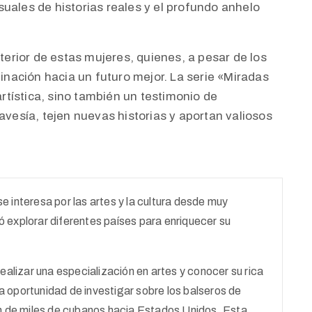
suales de historias reales y el profundo anhelo
interior de estas mujeres, quienes, a pesar de los
nación hacia un futuro mejor. La serie «Miradas
rtística, sino también un testimonio de
ravesía, tejen nuevas historias y aportan valiosos
.
e interesa por las artes y la cultura desde muy
explorar diferentes países para enriquecer su
ealizar una especialización en artes y conocer su rica
la oportunidad de investigar sobre los balseros de
ón de miles de cubanos hacia Estados Unidos. Esta