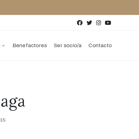
s
Benefactores
Ser socio/a
Contacto
laga
as