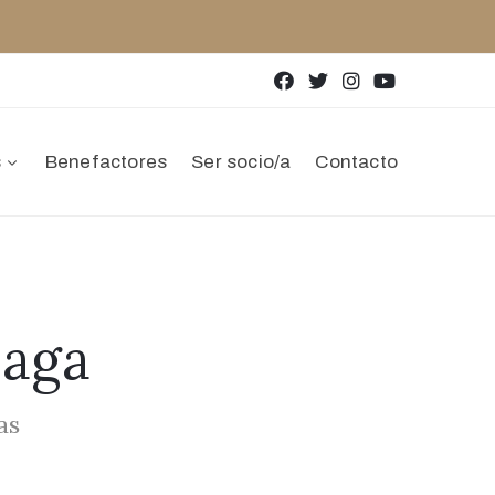
s
Benefactores
Ser socio/a
Contacto
laga
as