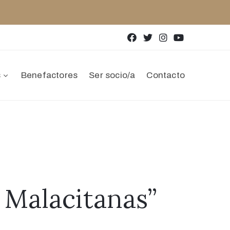
s
Benefactores
Ser socio/a
Contacto
s Malacitanas”