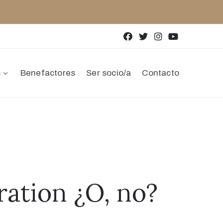
s
Benefactores
Ser socio/a
Contacto
bration ¿O, no?