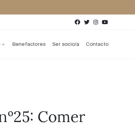
s
Benefactores
Ser socio/a
Contacto
 nº25: Comer