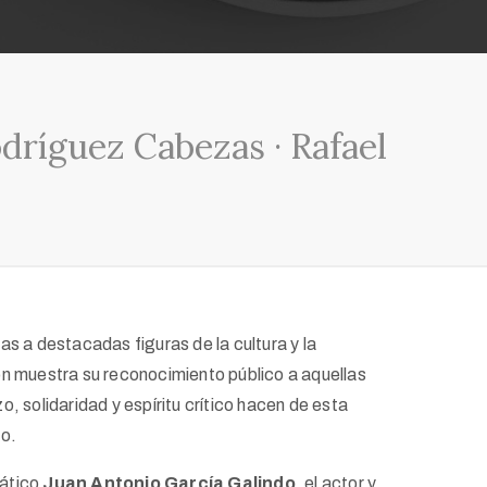
dríguez Cabezas · Rafael
 a destacadas figuras de la cultura y la
ión muestra su reconocimiento público a aquellas
, solidaridad y espíritu crítico hacen de esta
do.
rático
Juan Antonio García Galindo
, el actor y