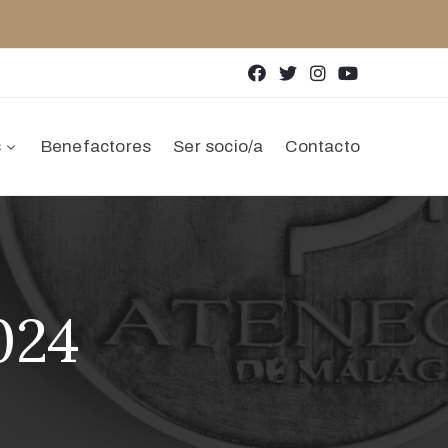
s
Benefactores
Ser socio/a
Contacto
024