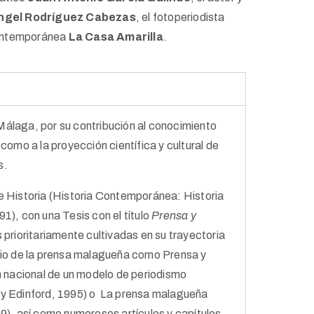
ngel Rodríguez Cabezas
, el fotoperiodista
 contemporánea
La Casa Amarilla
.
Málaga, por su contribución al conocimiento
como a la proyección científica y cultural de
s.
e Historia (Historia Contemporánea: Historia
1), con una Tesis con el título
Prensa y
s prioritariamente cultivadas en su trayectoria
udio de la prensa malagueña como Prensa y
nacional de un modelo de periodismo
 y Edinford, 1995) o La prensa malagueña
99), así como numerosos artículos y capítulos