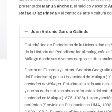
presentador
Manu Sánchez
, el médico y escrito
Á
Rafael Díaz Pineda
y el centro de arte y cultura
Juan Antonio García Galindo
Catedrático de Periodismo de la Universidad de 
de la Historia del Periodismo local malagueño así 
Málaga desde sus diversos cargos instituciona
le
Doctor en Filosofía y Letras, Sección Geografía 
del Periodismo) por la Universidad de Málaga (199
sociedad en Málaga.
Esta línea ha sido una de la
y que ha dado fruto en obras referentes del est
sociedad en Málaga (1875-1923). La proyección 
periférico (Servicio de Publicaciones UMA, 1992
(1900-1931). Estudio analítico y descriptivo (19