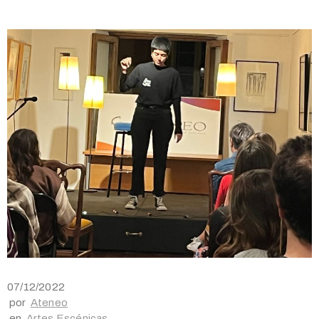
07/12/2022
por
Ateneo
en
Artes Escénicas