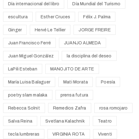
Día internacional del libro
Día Mundial del Turismo
escultura
Esther Cruces
Félix J. Palma
Ginger
Hervé Le Tellier
JORGE FREIRE
Juan Francisco Ferré
JUANJO ALMEDA
Juan Miguel González
la disciplina del deseo
LaPili Esteban
MANOJITO DE ARTE
María Luisa Balaguer
Mati Morata
Poesía
poetry slam malaka
prensa futura
Rebecca Solnit
Remedios Zafra
rosa romojaro
Salva Reina
Svetlana Kalachnik
Teatro
tecla lumbreras
VIRGINIA ROTA
Viventi