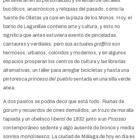
perseveran en su personalidad y se llenan de detalles
bucólicos, anacrónicos y reliquias del pasado, como la
fuente de Olletas ya casi en la plaza de los Monos. Hoy, el
barrio de Lagunillas contiene arte y cultura, y esto no
significa que antes estuviera exento de pinceladas,
cantaores y verdiales, pero sus actuales
graffitis
son
hermosos, urbanos, coloridos y modernos, y en algunos
espacios prosperan los centros de cultura y las librerías
alternativas, un taller para arreglar bicicletas y hasta una
pintoresca
princesa del pueblo
sentada en una silla verde
anea.
A dos pasitos se podría decir que está todo. Ruinas de
garum
y recuerdos de cines demolidos, un trozo de muralla
tapiada y un obelisco
liberal
de 1832 junto a un
Picasso
contemporáneo sedente y algo ausente de bronce y media
sonrisa
monalisesca.
La ciudad de Málaga de hoy en día es