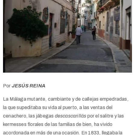
Por
JESÚS REINA
La Málaga mutante, cambiante y de callejas empedradas,
la que supeditaba su vida al puerto, a las ventas del
cenachero, las jábegas
descascarillás
por el salitre y las
kermesses florales de las familias de bien, ha vivido
acordonada en más de una ocasión. En 1833, llegaba la