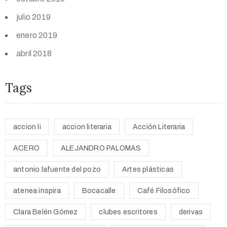
julio 2019
enero 2019
abril 2018
Tags
accion li
accion literaria
Acción Literaria
ACERO
ALEJANDRO PALOMAS
antonio lafuente del pozo
Artes plásticas
atenea inspira
Bocacalle
Café Filosófico
Clara Belén Gómez
clubes escritores
derivas