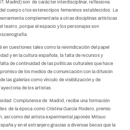
, Madrid) son de carácter interdisciplinar, reflexiona
ca del cuerpo o los estereotipos femeninos establecidos. La
 herramienta complementaria a otras disciplinas artísticas
el teatro, porque el espacio y los personajes son
escenografía.
 en cuestiones tales como la reivindicación del papel
dad y en la cultura española, la falta de recursos y
 falta de continuidad de las políticas culturales que hace
romiso de los medios de comunicación con la difusión
 de las galerías como vínculo de visibilización y de
yectoria de los artistas.
ersidad Complutense de Madrid, recibe una formación
ades de la época como Cristina García Rodero, premio
ión, así como del artista experimental japonés Mitsuo
paña y en el extranjero gracias a diversas becas que la