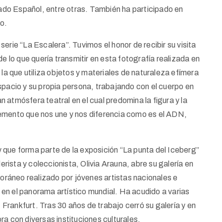
do Español, entre otras. También ha participado en
o.
 serie “La Escalera”. Tuvimos el honor de recibir su visita
de lo que quería transmitir en esta fotografía realizada en
la que utiliza objetos y materiales de naturaleza efímera
spacio y su propia persona, trabajando con el cuerpo en
atmósfera teatral en el cual predomina la figura y la
emento que nos une y nos diferencia como es el ADN,
 que forma parte de la exposición “La punta del Iceberg”
lerista y coleccionista, Olivia Arauna, abre su galería en
ráneo realizado por jóvenes artistas nacionales e
en el panorama artístico mundial. Ha acudido a varias
rankfurt. Tras 30 años de trabajo cerró su galería y en
ra con diversas instituciones culturales.