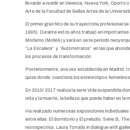
llevarán a residir en Venecia, Nueva York, Oporto
Arte de la Facultad de Bellas Artes de la Univers
El primer gran hito de su trayectoria profesional s
1995). Durante estos años trabajó en importante
Moderno (MoMA) y será en este periodo neoyorqui
“La Escalera” y “Autorretratos” en las que ahonda 
los procesos de transformación.
Posteriormente, una vez establecida en Madrid, tr
quise donde cuestiona los estereotipos femeninos
En 2010/ 2017 realiza la serie Vida suspendida don
vida y la muerte, la belleza que puede haber en la 
Ha realizado numerosas exposiciones individuales y
entre ellas El dormitorio y El preludio. Serie B, Th
retrospectiva, Laura Torrado in dialogue with galle