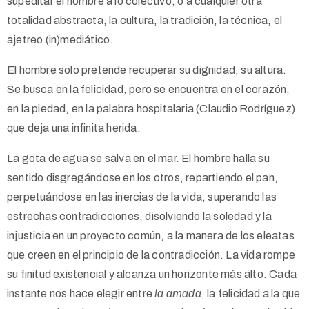
supeditar el hombre a lo colectivo, o a cualquier otra
totalidad abstracta, la cultura, la tradición, la técnica, el
ajetreo (in)mediático.
El hombre solo pretende recuperar su dignidad, su altura.
Se busca en la felicidad, pero se encuentra en el corazón,
en la piedad, en la palabra hospitalaria (Claudio Rodríguez)
que deja una infinita herida.
La gota de agua se salva en el mar. El hombre halla su
sentido disgregándose en los otros, repartiendo el pan,
perpetuándose en las inercias de la vida, superando las
estrechas contradicciones, disolviendo la soledad y la
injusticia en un proyecto común, a la manera de los eleatas
que creen en el principio de la contradicción. La vida rompe
su finitud existencial y alcanza un horizonte más alto. Cada
instante nos hace elegir entre
la amada
, la felicidad a la que