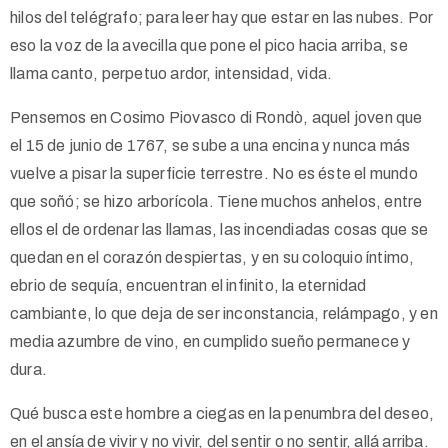
hilos del telégrafo; para leer hay que estar en las nubes. Por
eso la voz de la avecilla que pone el pico hacia arriba, se
llama canto, perpetuo ardor, intensidad, vida.
Pensemos en Cosimo Piovasco di Rondò, aquel joven que
el 15 de junio de 1767, se sube a una encina y nunca más
vuelve a pisar la superficie terrestre. No es éste el mundo
que soñó; se hizo arborícola. Tiene muchos anhelos, entre
ellos el de ordenar las llamas, las incendiadas cosas que se
quedan en el corazón despiertas, y en su coloquio íntimo,
ebrio de sequía, encuentran el infinito, la eternidad
cambiante, lo que deja de ser inconstancia, relámpago, y en
media azumbre de vino, en cumplido sueño permanece y
dura.
Qué busca este hombre a ciegas en la penumbra del deseo,
en el ansía de vivir y no vivir, del sentir o no sentir, allá arriba.