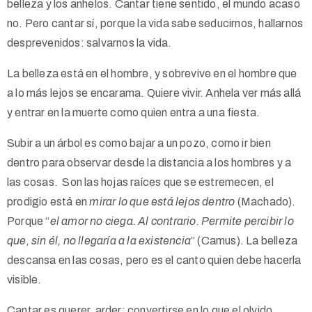
belleza y los anhelos. Cantar tiene sentido, el mundo acaso
no. Pero cantar sí, porque la vida sabe seducirnos, hallarnos
desprevenidos: salvarnos la vida.
La belleza está en el hombre, y sobrevive en el hombre que
a lo más lejos se encarama. Quiere vivir. Anhela ver más allá
y entrar en la muerte como quien entra a una fiesta.
Subir a un árbol es como bajar a un pozo, como ir bien
dentro para observar desde la distancia a los hombres y a
las cosas. Son las hojas raíces que se estremecen, el
prodigio está en
mirar lo que está lejos dentro
(Machado).
Porque “
el amor no ciega. Al contrario. Permite percibir lo
que, sin él, no llegaría a la existencia
” (Camus). La belleza
descansa en las cosas, pero es el canto quien debe hacerla
visible.
Cantar es querer, arder: convertirse en lo que el olvido