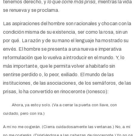
tenemos derecho, y
lo que corre más prisa
, mientras la vida
se renueva y se proclama.
Las aspiraciones del hombre son racionales y chocan con la
condición misma de su existencia, ser como la rosa, sin un
por qué. La razón y de su mano el lenguaje ha mostrado su
envés. El hombre se presenta a una nueva e imperativa
reformulación que lo vuelva a introducir en el mundo. Y, lo
más importante, que le permita volver a habitarlo sin
sentirse perdido o, lo peor, exiliado. El mundo de las
instituciones, de las asociaciones, de los semáforos, de las
prisas, lo ha convertido en rinoceronte (Ionesco):
Ahora, ya estoy solo. (Va a cerrar la puerta con llave, con
cuidado, pero con ira.)
A mí no me cogerán. (Cierra cuidadosamente las ventanas.) No, a mí
no me cogeréis. (Dirigiéndose a las cabezas de rinoceronte.) Yo no os