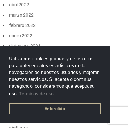
abril 2022
marzo 2022
febrero 2022
enero 2022
diciembre 2021
noviembre 2021
Utilizamos cookies propias y de terceros
para obtener datos estadísticos de la
octubre 2021
navegación de nuestros usuarios y mejorar
septiembre 2021
nuestros servicios. Si acepta o continúa
navegando, consideramos que acepta su
agosto 2021
uso
Términos de uso
julio 2021
junio 2021
Entendido
mayo 2021