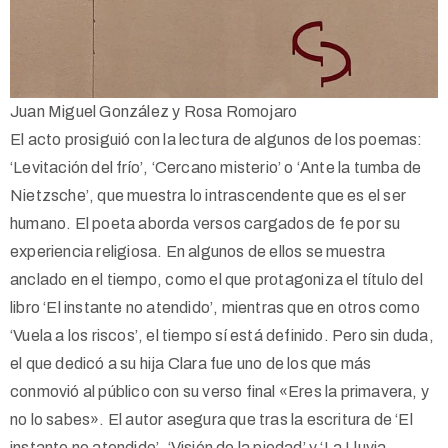
Juan Miguel González y Rosa Romojaro
El acto prosiguió con la lectura de algunos de los poemas:
‘Levitación del frío’, ‘Cercano misterio’ o ‘Ante la tumba de
Nietzsche’, que muestra lo intrascendente que es el ser
humano. El poeta aborda versos cargados de fe por su
experiencia religiosa. En algunos de ellos se muestra
anclado en el tiempo, como el que protagoniza el título del
libro ‘El instante no atendido’, mientras que en otros como
‘Vuela a los riscos’, el tiempo sí está definido. Pero sin duda,
el que dedicó a su hija Clara fue uno de los que más
conmovió al público con su verso final «Eres la primavera, y
no lo sabes». El autor asegura que tras la escritura de ‘El
instante no atendido’, ‘Visión de la piedad’ y ‘La Lluvia