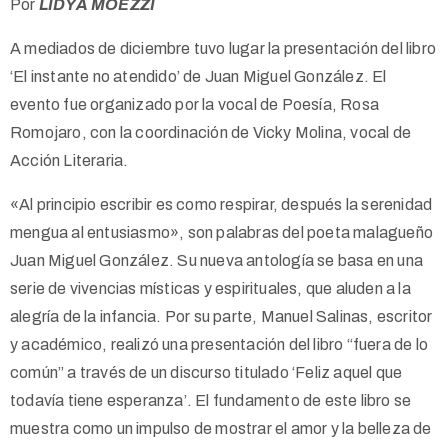
Por
LIDYA MOEZZI
A mediados de diciembre tuvo lugar la presentación del libro
‘El instante no atendido’ de Juan Miguel González. El
evento fue organizado por la vocal de Poesía, Rosa
Romojaro, con la coordinación de Vicky Molina, vocal de
Acción Literaria.
«Al principio escribir es como respirar, después la serenidad
mengua al entusiasmo», son palabras del poeta malagueño
Juan Miguel González. Su nueva antología se basa en una
serie de vivencias místicas y espirituales, que aluden a la
alegría de la infancia. Por su parte, Manuel Salinas, escritor
y académico, realizó una presentación del libro “fuera de lo
común” a través de un discurso titulado ‘Feliz aquel que
todavía tiene esperanza’. El fundamento de este libro se
muestra como un impulso de mostrar el amor y la belleza de