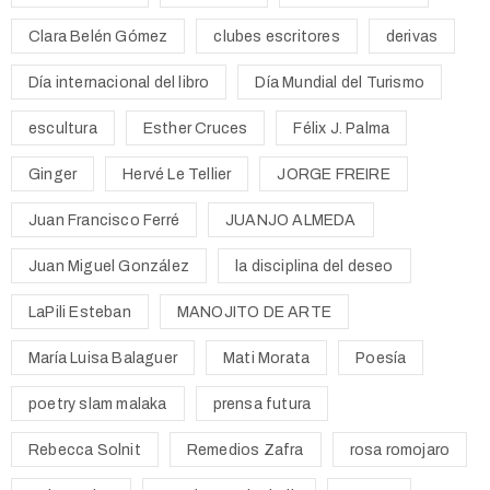
Clara Belén Gómez
clubes escritores
derivas
Día internacional del libro
Día Mundial del Turismo
escultura
Esther Cruces
Félix J. Palma
Ginger
Hervé Le Tellier
JORGE FREIRE
Juan Francisco Ferré
JUANJO ALMEDA
Juan Miguel González
la disciplina del deseo
LaPili Esteban
MANOJITO DE ARTE
María Luisa Balaguer
Mati Morata
Poesía
poetry slam malaka
prensa futura
Rebecca Solnit
Remedios Zafra
rosa romojaro