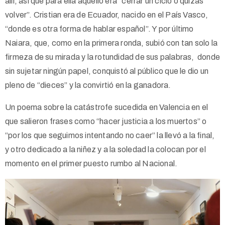
allí, así que para ella aquello era “cerrar un ciclo o quizás
volver”. Cristian era de Ecuador, nacido en el País Vasco,
“donde es otra forma de hablar español”. Y por último
Naiara, que, como en la primera ronda, subió con tan solo la
firmeza de su mirada y la rotundidad de sus palabras, donde
sin sujetar ningún papel, conquistó al público que le dio un
pleno de “dieces” y la convirtió en la ganadora.
Un poema sobre la catástrofe sucedida en Valencia en el
que salieron frases como “hacer justicia a los muertos” o
“por los que seguimos intentando no caer” la llevó a la final,
y otro dedicado a la niñez y a la soledad la colocan por el
momento en el primer puesto rumbo al Nacional.