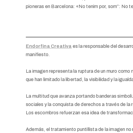
pioneras en Barcelona: «No tenim por, som”: No 
Endorfina Creativa
es la responsable del desarro
manifiesto.
La imagen representa la ruptura de un muro como me
que han limitado la libertad, la visibilidad y la ig
La multitud que avanza portando banderas simboli
sociales y la conquista de derechos a través de la r
Los escombros refuerzan esa idea de transformaci
Además, el tratamiento puntillista de la imagen n