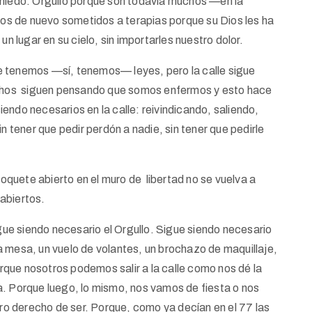
 miedo. Orgullo porque son todavía muchos —en la
mos de nuevo sometidos a terapias porque su Dios les ha
un lugar en su cielo, sin importarles nuestro dolor.
e tenemos —sí, tenemos— leyes, pero la calle sigue
Muchos siguen pensando que somos enfermos y esto hace
endo necesarios en la calle: reivindicando, saliendo,
n tener que pedir perdón a nadie, sin tener que pedirle
quete abierto en el muro de libertad no se vuelva a
abiertos.
e siendo necesario el Orgullo. Sigue siendo necesario
a mesa, un vuelo de volantes, un brochazo de maquillaje,
Porque nosotros podemos salir a la calle como nos dé la
a. Porque luego, lo mismo, nos vamos de fiesta o nos
o derecho de ser. Porque, como ya decían en el 77 las