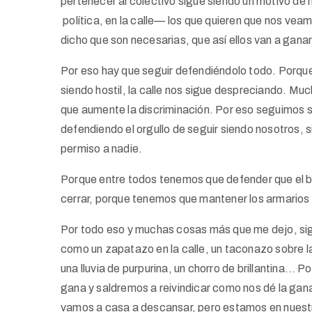
pertenecer al colectivo sigue siendo un motivo de
política, en la calle— los que quieren que nos vea
dicho que son necesarias, que así ellos van a ganar 
Por eso hay que seguir defendiéndolo todo. Porqu
siendo hostil, la calle nos sigue despreciando. 
que aumente la discriminación. Por eso seguimos si
defendiendo el orgullo de seguir siendo nosotros, si
permiso a nadie.
Porque entre todos tenemos que defender que el bo
cerrar, porque tenemos que mantener los armarios 
Por todo eso y muchas cosas más que me dejo, sigu
como un zapatazo en la calle, un taconazo sobre l
una lluvia de purpurina, un chorro de brillantina… 
gana y saldremos a reivindicar como nos dé la gan
vamos a casa a descansar, pero estamos en nuestr