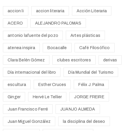
accion li
accion literaria
Acción Literaria
ACERO
ALEJANDRO PALOMAS
antonio lafuente del pozo
Artes plásticas
atenea inspira
Bocacalle
Café Filosófico
Clara Belén Gómez
clubes escritores
derivas
Día internacional del libro
Día Mundial del Turismo
escultura
Esther Cruces
Félix J. Palma
Ginger
Hervé Le Tellier
JORGE FREIRE
Juan Francisco Ferré
JUANJO ALMEDA
Juan Miguel González
la disciplina del deseo