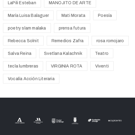
LaPili Esteban
MANOJITO DE ARTE
María Luisa Balaguer
Mati Morata
Poesía
poetry slam malaka
prensa futura
Rebecca Solnit
Remedios Zafra
rosa romojaro
Salva Reina
Svetlana Kalachnik
Teatro
tecla lumbreras
VIRGINIA ROTA
Viventi
Vocalía Acción Literaria