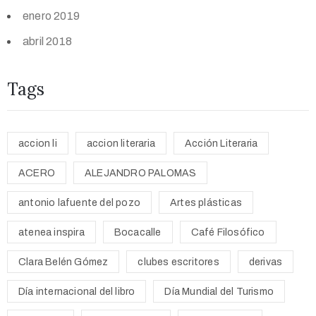
enero 2019
abril 2018
Tags
accion li
accion literaria
Acción Literaria
ACERO
ALEJANDRO PALOMAS
antonio lafuente del pozo
Artes plásticas
atenea inspira
Bocacalle
Café Filosófico
Clara Belén Gómez
clubes escritores
derivas
Día internacional del libro
Día Mundial del Turismo