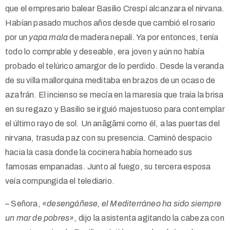
que el empresario balear Basilio Crespí alcanzara el nirvana.
Habían pasado muchos años desde que cambió el rosario
por un
yapa mala
de madera nepalí. Ya por entonces, tenía
todo lo comprable y deseable, era joven y aún no había
probado el telúrico amargor de lo perdido. Desde la veranda
de su villa mallorquina meditaba en brazos de un ocaso de
azafrán. El incienso se mecía en la maresía que traía la brisa
en su regazo y Basilio se irguió majestuoso para contemplar
el último rayo de sol. Un anāgāmi como él, a las puertas del
nirvana, trasuda paz con su presencia. Caminó despacio
hacia la casa donde la cocinera había horneado sus
famosas empanadas. Junto al fuego, su tercera esposa
veía compungida el telediario.
– Señora,
«desengáñese, el Mediterráneo ha sido siempre
un mar de pobres»
, dijo la asistenta agitando la cabeza con