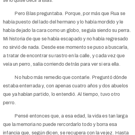
se lo quise decir a Blas.
Pero Blas preguntaba. Porque, por más que Rua se
había puesto del lado del hermano y lo había mordido y le
había dejado la cara como un globo, seguía siendo su perra.
Mi historia de que se había escapado y no había regresado
no sirvió de nada. Desde ese momento se puso a buscarla,
a tratar de encontrar su rastro en la calle, y cada vez que
veía un perro, salía corriendo detrás para ver si era ella.
No hubo más remedio que contarle. Preguntó dónde
estaba enterrada y, con apenas cuatro años y dos abuelos
que ya habían partido, lo entendió. Al tiempo, tuvo otro
perro.
Pensé entonces que, a esa edad, la vida es tan larga
que la memoria no puede rercordarlo todo y borra esa
infancia que, según dicen, se recupera con la vejez. Hasta