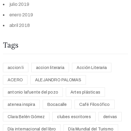
julio 2019
enero 2019
abril 2018
Tags
accion li
accion literaria
Acción Literaria
ACERO
ALEJANDRO PALOMAS
antonio lafuente del pozo
Artes plásticas
atenea inspira
Bocacalle
Café Filosófico
Clara Belén Gómez
clubes escritores
derivas
Día internacional del libro
Día Mundial del Turismo