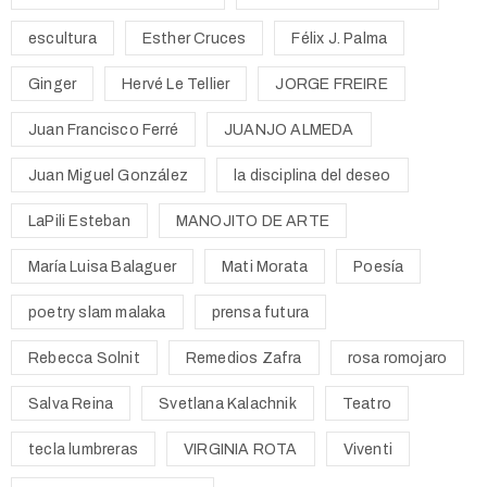
escultura
Esther Cruces
Félix J. Palma
Ginger
Hervé Le Tellier
JORGE FREIRE
Juan Francisco Ferré
JUANJO ALMEDA
Juan Miguel González
la disciplina del deseo
LaPili Esteban
MANOJITO DE ARTE
María Luisa Balaguer
Mati Morata
Poesía
poetry slam malaka
prensa futura
Rebecca Solnit
Remedios Zafra
rosa romojaro
Salva Reina
Svetlana Kalachnik
Teatro
tecla lumbreras
VIRGINIA ROTA
Viventi