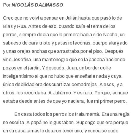
Por
NICOLÁS DALMASSO
Creo que no volví a pensar en Julián hasta que pasó lo de
Blas y Rua. Antes de eso, cuando salía el tema de los
perros, siempre decía que la primera había sido Nacha, un
sabueso de cara triste y patas retaconas, cuerpo alargado
y unas orejas anchas que arrastraba por el piso. Después
vino Josefina, una mantonegro que se la pasaba haciendo
pozos en el jardín. Y después, Juan, un border collie
inteligentísimo al que no hubo que enseñarle nada y cuya
única debilidad era descuartizar comadrejas. A esos, y a
otros, los recordaba. A Julián no. Y es raro. Porque, aunque
estaba desde antes de que yo naciera, fue mi primer perro.
En casa todos los perros los traía mamá. Era una regla
no escrita. A papá no le gustaban. Supongo que era porque
en su casa jamás lo dejaron tener uno, y nunca se pudo