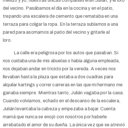
mellizo y yo, nuestras únicas compañías eran Julián, y el loro
del vecino. Pasábamos el día en la cocina y en el patio,
trepando una escalera de cemento que remataba en una
terraza para colgar la ropa. En la terraza subíamos a una
pared para asomarnos al patio del vecino y gritarle al
loro.
La calle era peligrosa por los autos que pasaban. Si
nos cuidaba una de mis abuelas o había alguna empleada,
nos dejaban andar en triciclo por la vereda. A veces nos
llevaban hasta la plaza que estaba a dos cuadras para
alquilar kartings y correr carreras en las que mi hermano me
ganaba siempre. Mientras tanto, Julián vagaba por la casa.
Cuando volvíamos, echado en el descanso de la escalera,
Julián levantaba la cabeza y empezaba a bajar. Cuenta
mamá que nunca se enojó con nosotros por haberle
arrebatado el amor de su dueña. La única vez que se atrevió