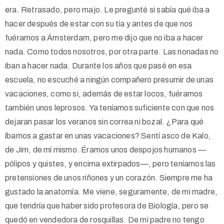
era. Retrasado, pero majo. Le pregunté si sabía qué iba a
hacer después de estar con su tía y antes de que nos
fuéramos a Ámsterdam, pero me dijo que no iba a hacer
nada. Como todos nosotros, por otra parte. Las nonadas no
iban a hacer nada. Durante los años que pasé en esa
escuela, no escuché a ningún compañero presumir de unas
vacaciones, como si, además de estar locos, fuéramos
también unos leprosos. Ya teníamos suficiente con que nos
dejaran pasar los veranos sin correa ni bozal. ¿Para qué
íbamos a gastar en unas vacaciones? Sentí asco de Kalo,
de Jim, de mí mismo. Éramos unos despojos humanos —
pólipos y quistes, y encima extirpados—, pero teníamos las
pretensiones de unos riñones y un corazón. Siempre me ha
gustado la anatomía. Me viene, seguramente, de mi madre,
que tendría que haber sido profesora de Biología, pero se
quedó en vendedora de rosquillas. De mi padre no tengo