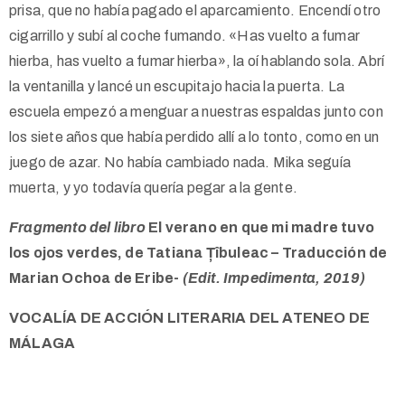
prisa, que no había pagado el aparcamiento. Encendí otro
cigarrillo y subí al coche fumando. «Has vuelto a fumar
hierba, has vuelto a fumar hierba», la oí hablando sola. Abrí
la ventanilla y lancé un escupitajo hacia la puerta. La
escuela empezó a menguar a nuestras espaldas junto con
los siete años que había perdido allí a lo tonto, como en un
juego de azar. No había cambiado nada. Mika seguía
muerta, y yo todavía quería pegar a la gente.
Fragmento del libro
El verano en que mi madre tuvo
los ojos verdes, de Tatiana Țîbuleac –
Traducción de
Marian Ochoa de Eribe-
(Edit. Impedimenta, 2019)
VOCALÍA DE ACCIÓN LITERARIA DEL ATENEO DE
MÁLAGA