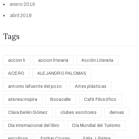
enero 2019
abril 2018
Tags
accion li
accion literaria
Acción Literaria
ACERO
ALEJANDRO PALOMAS
antonio lafuente del pozo
Artes plásticas
atenea inspira
Bocacalle
Café Filosófico
Clara Belén Gómez
clubes escritores
derivas
Día internacional del libro
Día Mundial del Turismo
escultura
Esther Cruces
Félix J. Palma