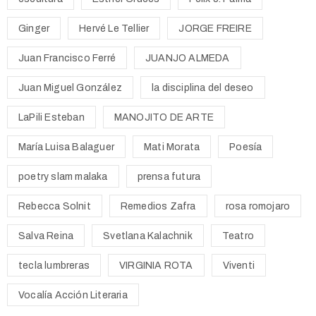
Ginger
Hervé Le Tellier
JORGE FREIRE
Juan Francisco Ferré
JUANJO ALMEDA
Juan Miguel González
la disciplina del deseo
LaPili Esteban
MANOJITO DE ARTE
María Luisa Balaguer
Mati Morata
Poesía
poetry slam malaka
prensa futura
Rebecca Solnit
Remedios Zafra
rosa romojaro
Salva Reina
Svetlana Kalachnik
Teatro
tecla lumbreras
VIRGINIA ROTA
Viventi
Vocalía Acción Literaria