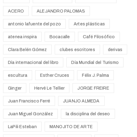
ACERO
ALEJANDRO PALOMAS
antonio lafuente del pozo
Artes plásticas
atenea inspira
Bocacalle
Café Filosófico
Clara Belén Gómez
clubes escritores
derivas
Día internacional del libro
Día Mundial del Turismo
escultura
Esther Cruces
Félix J. Palma
Ginger
Hervé Le Tellier
JORGE FREIRE
Juan Francisco Ferré
JUANJO ALMEDA
Juan Miguel González
la disciplina del deseo
LaPili Esteban
MANOJITO DE ARTE