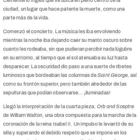
Cementerio Inglés que se ubica en pleno centro de la
ciudad, un lugar que hace patente la muerte, como una
parte más de la vida.
Comenzó el concierto. La música les iba envolviendo
mientras la noche iba dejando caer su manto oscuro sobre
cuanto les rodeaba, sin que pudieran percibir nada lúgubre
en su entorno, al tiempo que el sol atenuaba su luz hasta
desparecer. La oscuridad dio paso a una suerte de ribetes
luminosos que bordeaban las columnas de
Saint George,
así
como su frontón superior, pero también alrededor de las
sepulturas que podían observarse… ¡iluminadas!
Llegó la interpretación de la cuarta pieza,
Orb and Sceptre
de William Walton, una obra compuesta para la marcha de la
coronación de la reina Isabel II. Un impulso le levantó de su
silla y superando el debido respeto que se impone en los