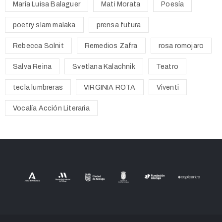
María Luisa Balaguer
Mati Morata
Poesía
poetry slam malaka
prensa futura
Rebecca Solnit
Remedios Zafra
rosa romojaro
Salva Reina
Svetlana Kalachnik
Teatro
tecla lumbreras
VIRGINIA ROTA
Viventi
Vocalía Acción Literaria