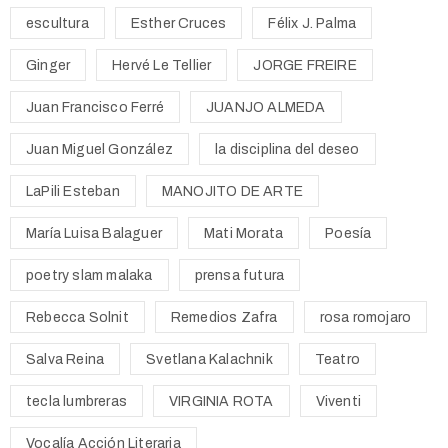
escultura
Esther Cruces
Félix J. Palma
Ginger
Hervé Le Tellier
JORGE FREIRE
Juan Francisco Ferré
JUANJO ALMEDA
Juan Miguel González
la disciplina del deseo
LaPili Esteban
MANOJITO DE ARTE
María Luisa Balaguer
Mati Morata
Poesía
poetry slam malaka
prensa futura
Rebecca Solnit
Remedios Zafra
rosa romojaro
Salva Reina
Svetlana Kalachnik
Teatro
tecla lumbreras
VIRGINIA ROTA
Viventi
Vocalía Acción Literaria