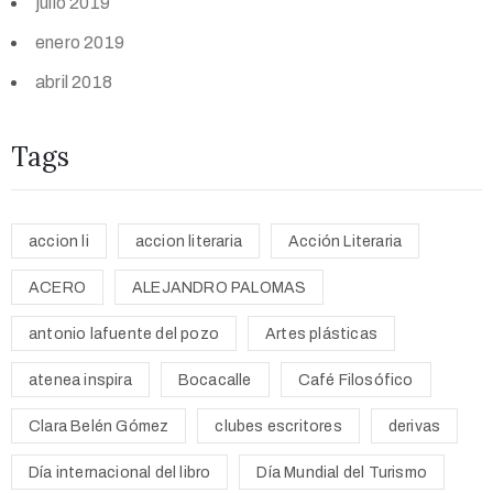
julio 2019
enero 2019
abril 2018
Tags
accion li
accion literaria
Acción Literaria
ACERO
ALEJANDRO PALOMAS
antonio lafuente del pozo
Artes plásticas
atenea inspira
Bocacalle
Café Filosófico
Clara Belén Gómez
clubes escritores
derivas
Día internacional del libro
Día Mundial del Turismo