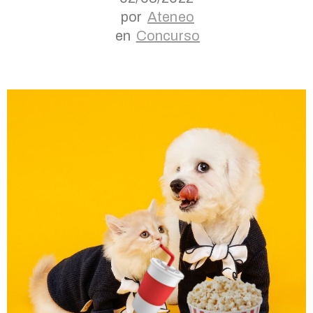
por
Ateneo
en
Concurso