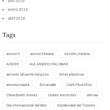
julio 2019
enero 2019
abril 2018
Tags
accion li
accion literaria
Acción Literaria
ACERO
ALEJANDRO PALOMAS
antonio lafuente del pozo
Artes plásticas
atenea inspira
Bocacalle
Café Filosófico
Clara Belén Gómez
clubes escritores
derivas
Día internacional del libro
Día Mundial del Turismo