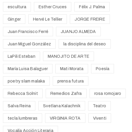
escultura
Esther Cruces
Félix J. Palma
Ginger
Hervé Le Tellier
JORGE FREIRE
Juan Francisco Ferré
JUANJO ALMEDA
Juan Miguel González
la disciplina del deseo
LaPili Esteban
MANOJITO DE ARTE
María Luisa Balaguer
Mati Morata
Poesía
poetry slam malaka
prensa futura
Rebecca Solnit
Remedios Zafra
rosa romojaro
Salva Reina
Svetlana Kalachnik
Teatro
tecla lumbreras
VIRGINIA ROTA
Viventi
Vocalía Acción Literaria