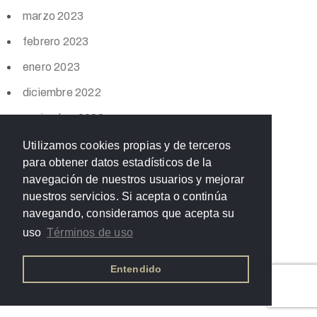
marzo 2023
febrero 2023
enero 2023
diciembre 2022
noviembre 2022
octubre 2022
Utilizamos cookies propias y de terceros
para obtener datos estadísticos de la
septiembre 2022
navegación de nuestros usuarios y mejorar
agosto 2022
nuestros servicios. Si acepta o continúa
navegando, consideramos que acepta su
julio 2022
uso
Términos de uso
junio 2022
Entendido
mayo 2022
abril 2022