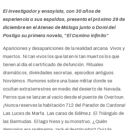
El investigador y ensayista, con 30 años de
experiencia a sus espaldas, presenta
el próximo 29 de
diciembre
en el Ateneo de Málaga junto a Domi del
Postigo su primera novela, “El Camino infinito”
Apariciones y desapariciones de la realidad arcana. Vivos y
muertos. Ni tan vivos los que laten ni tan muertos los que
tienen al día el certificado de defunción. Rituales
dramáticos, divinidades secretas, episodios antiguos.
Novísimos. Rumores sobre una base militar donde se
ocultan extraterrestres en medio del desierto de Nevada.
Perros que se lanzan al vacío desde el puente de Overtoun.
¡Nunca reserves la habitación 712 del Parador de Cardona!
Las Luces de Marfa. Las caras de Bélmez. El Triángulo de
las Bermudas. El lago Ness y su monstruo, ¿Quién
demonios era realmente Jack el destripador? Quizás