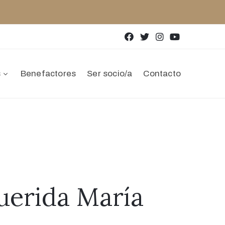
s
Benefactores
Ser socio/a
Contacto
erida María