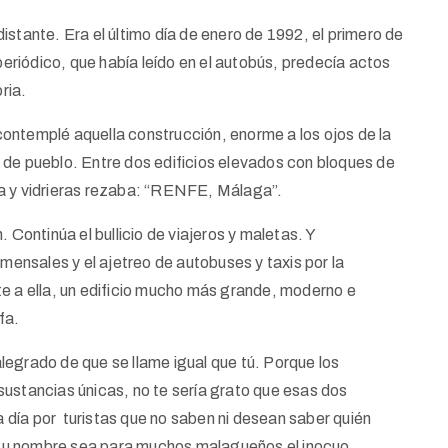
istante. Era el último día de enero de 1992, el primero de
 periódico, que había leído en el autobús, predecía actos
ria.
ontemplé aquella construcción, enorme a los ojos de la
 de pueblo. Entre dos edificios elevados con bloques de
ca y vidrieras rezaba: “RENFE, Málaga”.
 Continúa el bullicio de viajeros y maletas. Y
nsales y el ajetreo de autobuses y taxis por la
e a ella, un edificio mucho más grande, moderno e
fa.
legrado de que se llame igual que tú. Porque los
sustancias únicas, no te sería grato que esas dos
día por turistas que no saben ni desean saber quién
e tu nombre sea para muchos malagueños el inocuo