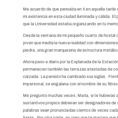
Me acuerdo de que pensaba en ti en aquella tarde d
mi existencia en esta ciudad iluminada y cálida. El
que la Universidad estaba organizando en tu memo
Desde la ventana de mi pequeño cuarto de hostal c
joven que medía la nueva realidad con dimensiones
piedra, una gran marquesina de estructura metáli
Ahora paso a diario por la Explanada de la Estación.
permanecen también las terrazas atestadas de come
calzada. La pensión ha cambiado sus siglas. Frent
impersonal, se engalana con el nombre de su filóso
Me pregunto muchas veces, María, si te hubieras a
sustantivos propios debieran ser designadores de 
palabras sean pronunciadas cientos de veces cada 
fuiste. Por otra parte, no creo que te gustara qu