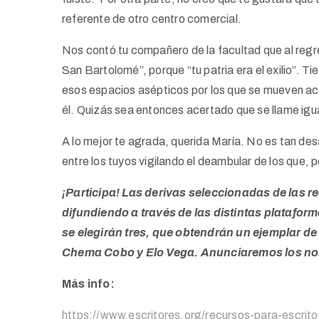
referente de otro centro comercial.
Nos contó tu compañero de la facultad que al regr
San Bartolomé”, porque “tu patria era el exilio”. Ti
esos espacios asépticos por los que se mueven a
él. Quizás sea entonces acertado que se llame igua
A lo mejor te agrada, querida María. No es tan d
entre los tuyos vigilando el deambular de los que
¡Participa! Las derivas seleccionadas de las re
difundiendo a través de las distintas plataform
se elegirán tres, que obtendrán un ejemplar de
Chema Cobo y Elo Vega. Anunciaremos los nom
Más info:
https://www.escritores.org/recursos-para-escrit