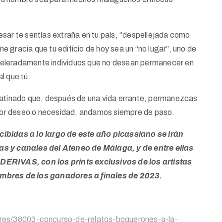
esar te sentías extraña en tu país, “despellejada como
ene gracia que tu edificio de hoy sea un “no lugar”, uno de
celeradamente individuos que no desean permanecer en
l que tú.
esatinado que, después de una vida errante, permanezcas
, por deseo o necesidad, andamos siempre de paso.
cibidas a lo largo de este año picassiano se irán
as y canales del Ateneo de Málaga, y de entre ellas
 DERIVAS, con los prints exclusivos de los artistas
bres de los ganadores a finales de 2023.
ores/38003-concurso-de-relatos-boquerones-a-la-