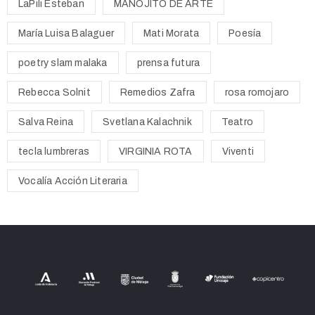
LaPili Esteban
MANOJITO DE ARTE
María Luisa Balaguer
Mati Morata
Poesía
poetry slam malaka
prensa futura
Rebecca Solnit
Remedios Zafra
rosa romojaro
Salva Reina
Svetlana Kalachnik
Teatro
tecla lumbreras
VIRGINIA ROTA
Viventi
Vocalía Acción Literaria