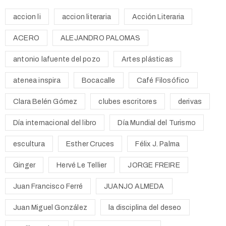
accion li
accion literaria
Acción Literaria
ACERO
ALEJANDRO PALOMAS
antonio lafuente del pozo
Artes plásticas
atenea inspira
Bocacalle
Café Filosófico
Clara Belén Gómez
clubes escritores
derivas
Día internacional del libro
Día Mundial del Turismo
escultura
Esther Cruces
Félix J. Palma
Ginger
Hervé Le Tellier
JORGE FREIRE
Juan Francisco Ferré
JUANJO ALMEDA
Juan Miguel González
la disciplina del deseo